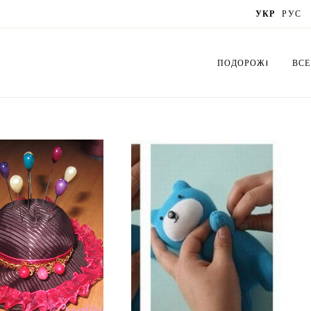
УКР
РУС
ПОДОРОЖI
ВСЕ
Україна
Сх
Латвія
Бук
Польща
Біс
Грузія
Вир
Литва
Орі
Естонія
Де
Нідерланди
Лис