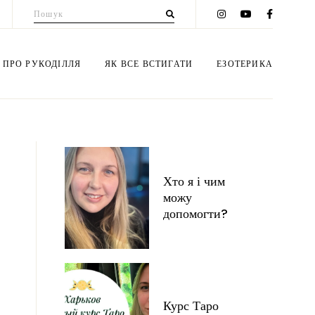
Пошук
для:
 ПРО РУКОДІЛЛЯ
ЯК ВСЕ ВСТИГАТИ
ЕЗОТЕРИКА
еми вишивки
Мій блог
Консультації
ет з цукерок
Психологія
Курс Таро
Хто я і чим
ероплетiння
Здоров'я
Таро бібліотека
можу
iб з бумаги
Instagram
Нумерологія
допомогти?
гамі
Будьте стрункою!
Сонце та Місяць
купаж
Дiти
Езотерика + інше
тівки
Будинок
Ритуали
Курс Таро