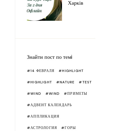
етру
Рецепти
Чакри
Харків
ячі ремесла
Сад
йка та шиття
Подарунки
імерна глина
Свята
люю
Що подивитися/читати?
ристика
Знайти пост по темi
т з памперсів
14 ФЕВРАЛЯ
HIGHLIGHT
тер класи рiзнi
HIGHLIGHT
NATURE
TEST
WIND
WIND
ПРИМЕТЫ
АДВЕНТ КАЛЕНДАРЬ
АППЛИКАЦИЯ
и
АСТРОЛОГИЯ
ГОРЫ