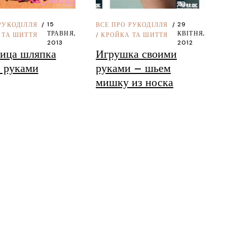
Словаччина
З ф
Словенія
Дит
29
15
ВСЕ ПРО РУКОДІЛЛЯ
РУКОДІЛЛЯ
КВІТНЯ,
ТРАВНЯ,
/
КРОЙКА ТА ШИТТЯ
 ТА ШИТТЯ
США
Кро
2012
2013
Игрушка своими
ица шляпка
Швейцарія
Пол
руками – шьем
 руками
Чехiя
Ма
мишку из носка
Італія
Фло
Іспанія
Тор
Німеччина
Мас
Франція
Австрія
Хорватія
Арабські Емірат