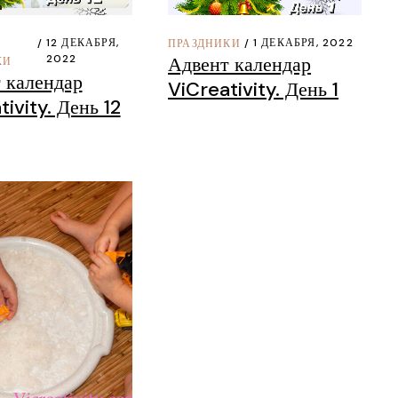
Словакия
Из
Словения
Де
1 ДЕКАБРЯ, 2022
12 ДЕКАБРЯ,
ПРАЗДНИКИ
Адвент календар
2022
КИ
США
Кр
 календар
ViCreativity. День 1
Швейцария
По
ivity. День 12
Чехия
Ри
Италия
Фл
Испания
Тор
Германия
Мас
Франция
Австрия
Хорватия
Арабские Эмираты