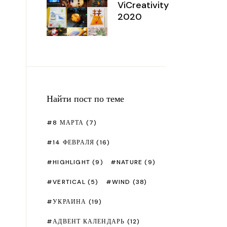
 фетра
Рецепты
Чакры
ViCreativity
2020
тские поделки
Сад
ойка и шитье
Подарки
лимерная глина
Праздники
сую
Что посмотреть/почитать?
ористика
Найти пост по теме
т из памперсов
8 МАРТА
(7)
тер классы разные
14 ФЕВРАЛЯ
(16)
HIGHLIGHT
(9)
NATURE
(9)
VERTICAL
(5)
WIND
(38)
УКРАИНА
(19)
АДВЕНТ КАЛЕНДАРЬ
(12)