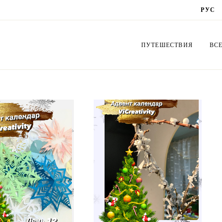
РУС
ПУТЕШЕСТВИЯ
ВС
Украина
Cх
Латвия
Бук
Польша
Би
Грузия
По
Литва
Ор
Эстония
Де
Нидерланды
От