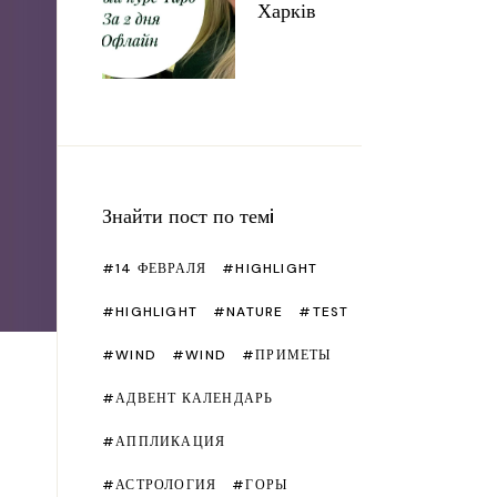
етру
Рецепти
Чакри
Харків
ячі ремесла
Сад
йка та шиття
Подарунки
імерна глина
Свята
люю
Що подивитися/читати?
ристика
Знайти пост по темi
т з памперсів
14 ФЕВРАЛЯ
HIGHLIGHT
тер класи рiзнi
HIGHLIGHT
NATURE
TEST
WIND
WIND
ПРИМЕТЫ
АДВЕНТ КАЛЕНДАРЬ
АППЛИКАЦИЯ
и
АСТРОЛОГИЯ
ГОРЫ