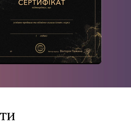
Словаччина
З ф
Словенія
Дит
США
Кро
Швейцарія
Пол
Чехiя
Ма
Італія
Фло
Іспанія
Тор
Німеччина
Мас
Франція
Австрія
ти
Хорватія
Арабські Емірат