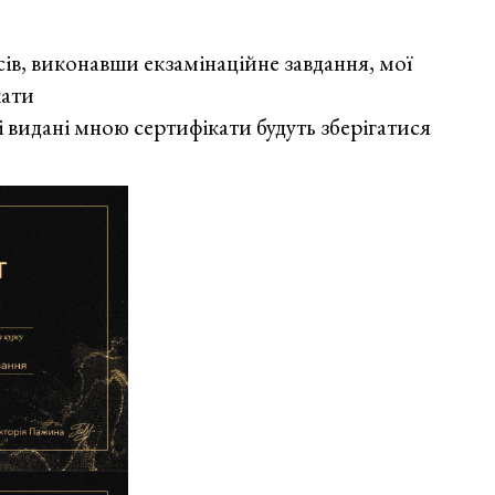
Угорщина
сів, виконавши екзамінаційне завдання, мої
кати
 видані мною сертифікати будуть зберігатися