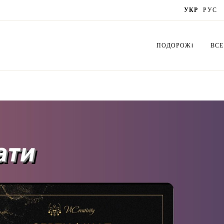
УКР
РУС
ПОДОРОЖI
ВСЕ
Україна
Сх
Латвія
Бук
Польща
Біс
Грузія
Вир
Литва
Орі
Естонія
Де
Нідерланди
Лис