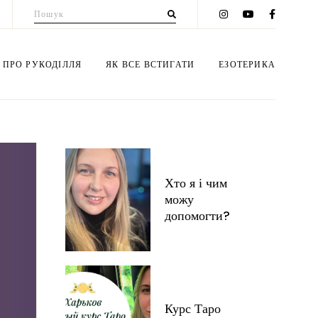
Пошук
для:
 ПРО РУКОДІЛЛЯ
ЯК ВСЕ ВСТИГАТИ
ЕЗОТЕРИКА
еми вишивки
Мій блог
Консультації
ет з цукерок
Психологія
Курс Таро
Хто я і чим
ероплетiння
Здоров'я
Таро бібліотека
можу
iб з бумаги
Instagram
Нумерологія
допомогти?
гамі
Будьте стрункою!
Сонце та Місяць
купаж
Дiти
Езотерика + інше
тівки
Будинок
Ритуали
Курс Таро