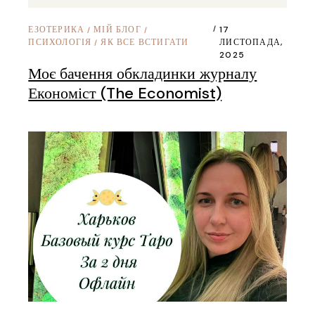
ЕЗОТЕРИКА
МІЙ БЛОГ
17
/
/
ПСИХОЛОГІЯ
ЯК ВСЕ ВСТИГАТИ
ЛИСТОПАДА,
/
2025
Моє бачення обкладинки журналу
Економіст (The Economist)