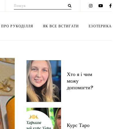
Пошук
для:
 ПРО РУКОДІЛЛЯ
ЯК ВСЕ ВСТИГАТИ
ЕЗОТЕРИКА
еми вишивки
Мій блог
Консультації
ет з цукерок
Психологія
Курс Таро
Хто я і чим
ероплетiння
Здоров'я
Таро бібліотека
можу
iб з бумаги
Instagram
Нумерологія
допомогти?
гамі
Будьте стрункою!
Сонце та Місяць
купаж
Дiти
Езотерика + інше
тівки
Будинок
Ритуали
Курс Таро