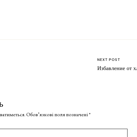
NEXT POST
Избавление от 
ь
ватиметься.
Обов’язкові поля позначені
*