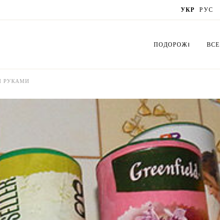
УКР
РУС
ПОДОРОЖI
ВСЕ
И РУКАМИ
Україна
Сх
Латвія
Бук
Польща
Біс
Грузія
Вир
Литва
Орі
Естонія
Де
Нідерланди
Лис