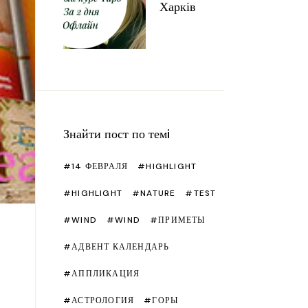
етру
Рецепти
Чакри
Харків
ячі ремесла
Сад
йка та шиття
Подарунки
імерна глина
Свята
люю
Що подивитися/читати?
ристика
Знайти пост по темi
т з памперсів
14 ФЕВРАЛЯ
HIGHLIGHT
тер класи рiзнi
HIGHLIGHT
NATURE
TEST
WIND
WIND
ПРИМЕТЫ
АДВЕНТ КАЛЕНДАРЬ
АППЛИКАЦИЯ
и
АСТРОЛОГИЯ
ГОРЫ