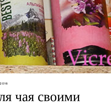
Словаччина
З ф
Словенія
Дит
США
Кро
Швейцарія
Пол
Чехiя
Ма
Італія
Фло
Іспанія
Тор
Німеччина
Мас
Франція
2016
Австрія
ля чая своими
Хорватія
Арабські Емірат