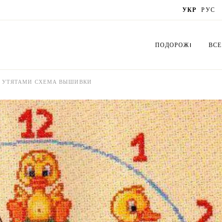
УКР
РУС
ПОДОРОЖI
ВСЕ
С УТЯТАМИ СХЕМА ВЫШИВКИ
Україна
Сх
Латвія
Бук
Польща
Біс
Грузія
Вир
Литва
Орі
Естонія
Де
Нідерланди
Лис