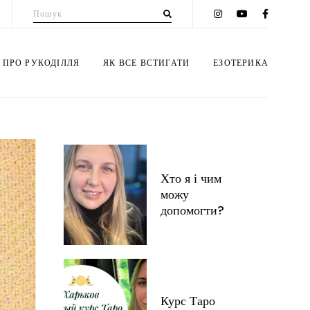
Пошук
для:
 ПРО РУКОДІЛЛЯ
ЯК ВСЕ ВСТИГАТИ
ЕЗОТЕРИКА
еми вишивки
Мій блог
Консультації
ет з цукерок
Психологія
Курс Таро
Хто я і чим
ероплетiння
Здоров'я
Таро бібліотека
можу
iб з бумаги
Instagram
Нумерологія
допомогти?
гамі
Будьте стрункою!
Сонце та Місяць
купаж
Дiти
Езотерика + інше
тівки
Будинок
Ритуали
Курс Таро