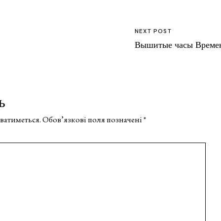
NEXT POST
Вышитые часы Времен
ь
ватиметься.
Обов’язкові поля позначені
*