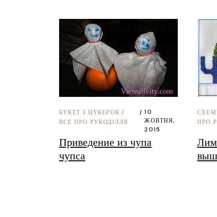
10
СХЕМ
БУКЕТ З ЦУКЕРОК
/
ЖОВТНЯ,
ПРО 
ВСЕ ПРО РУКОДІЛЛЯ
2015
Лим
Приведение из чупа
выш
чупса