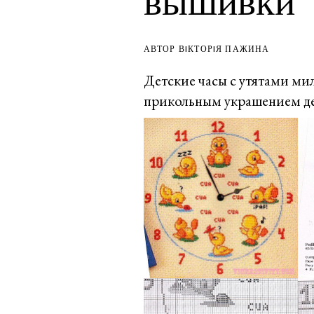
вышивки
АВТОР ВIКТОРIЯ ПАЖИНА
Детские часы с утятами мил
прикольным украшением де