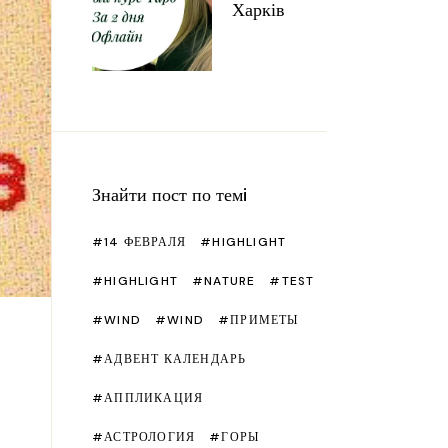
етру
Рецепти
Чакри
Харків
ячі ремесла
Сад
йка та шиття
Подарунки
імерна глина
Свята
люю
Що подивитися/читати?
ристика
Знайти пост по темi
т з памперсів
14 ФЕВРАЛЯ
HIGHLIGHT
тер класи рiзнi
HIGHLIGHT
NATURE
TEST
WIND
WIND
ПРИМЕТЫ
АДВЕНТ КАЛЕНДАРЬ
АППЛИКАЦИЯ
и
АСТРОЛОГИЯ
ГОРЫ