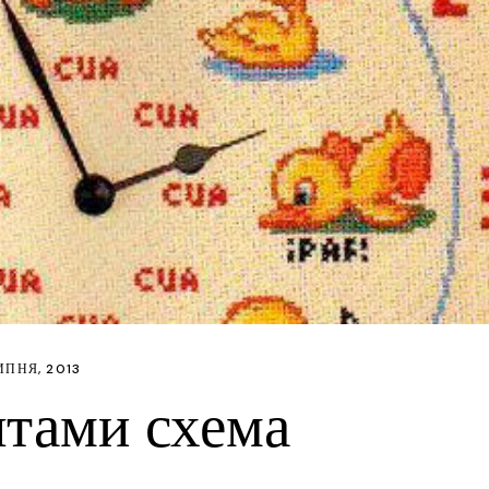
Словаччина
З ф
Словенія
Дит
США
Кро
Швейцарія
Пол
Чехiя
Ма
Італія
Фло
Іспанія
Тор
Німеччина
Мас
Франція
ИПНЯ, 2013
Австрія
ятами схема
Хорватія
Арабські Емірат