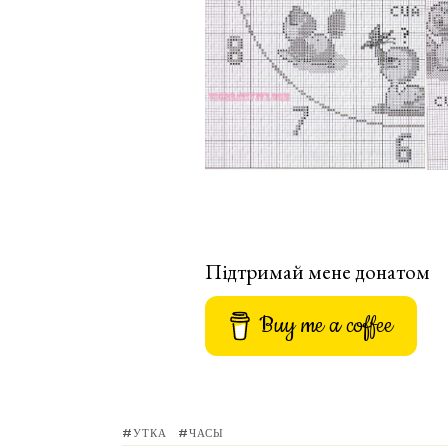
Підтримай мене донатом
Buy me a coffee
УТКА
ЧАСЫ