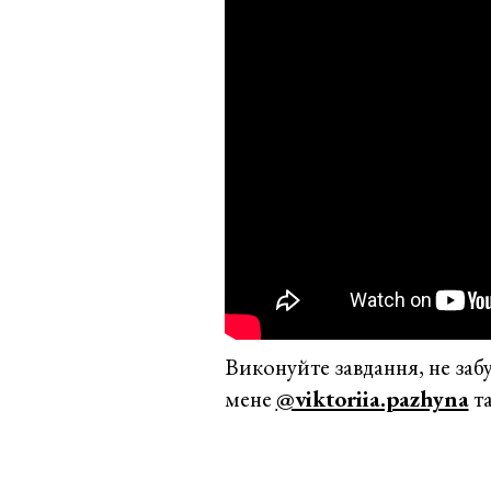
Виконуйте завдання, не забу
мене
@viktoriia.pazhyna
т