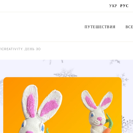
УКР
РУС
ПУТЕШЕСТВИЯ
ВС
CREATIVITY. ДЕНЬ 30
Украина
Cх
Латвия
Бук
Польша
Би
Грузия
По
Литва
Ор
Эстония
Де
Нидерланды
От