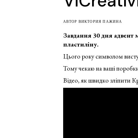
ViCreativ
АВТОР ВИКТОРИЯ ПАЖИНА
Завдання 30 дня адвент 
пластиліну.
Цього року символом висту
Тому чекаю на ваші поробк
Відео, як швидко зліпити К