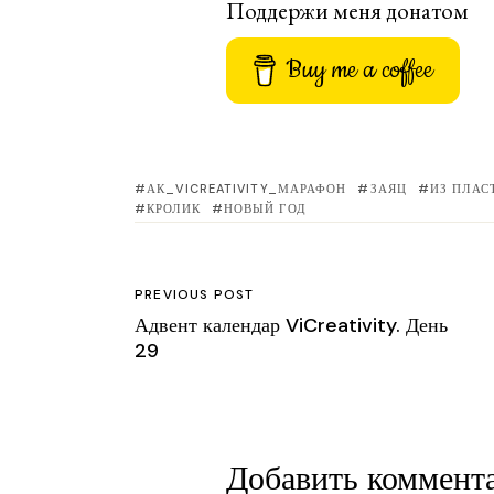
Поддержи меня донатом
Buy me a coffee
АК_VICREATIVITY_МАРАФОН
ЗАЯЦ
ИЗ ПЛАС
КРОЛИК
НОВЫЙ ГОД
PREVIOUS POST
Адвент календар ViCreativity. День
29
Добавить коммент