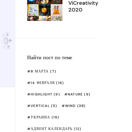
 фетра
Рецепты
Чакры
ViCreativity
2020
тские поделки
Сад
ойка и шитье
Подарки
лимерная глина
Праздники
сую
Что посмотреть/почитать?
ористика
Найти пост по теме
т из памперсов
8 МАРТА
(7)
тер классы разные
14 ФЕВРАЛЯ
(16)
HIGHLIGHT
(9)
NATURE
(9)
VERTICAL
(5)
WIND
(38)
УКРАИНА
(19)
АДВЕНТ КАЛЕНДАРЬ
(12)