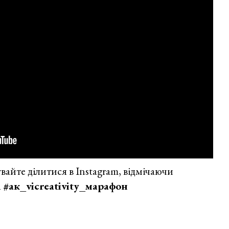
вайте ділитися в Instagram, відмічаючи
а
#ак_vicreativity_марафон