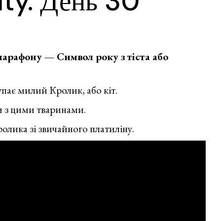
ity. День 30
Венгрия
марафону — Символ року з тіста або
пає милий Кролик, або кіт.
и з цими тваринами.
ролика зі звичайного платиліну.