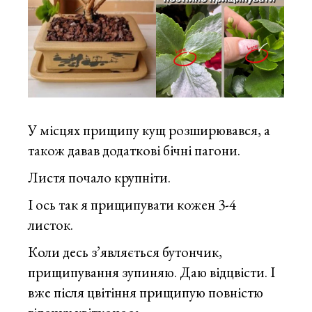
У місцях прищипу кущ розширювався, а
також давав додаткові бічні пагони.
Листя почало крупніти.
І ось так я прищипувати кожен 3-4
листок.
Коли десь з’являється бутончик,
прищипування зупиняю. Даю відцвісти. І
вже після цвітіння прищипую повністю