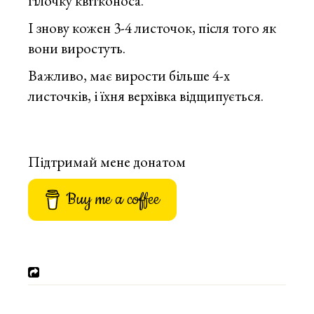
гілочку квітконоса.
І знову кожен 3-4 листочок, після того як
вони виростуть.
Важливо, має вирости більше 4-х
листочків, і їхня верхівка відщипується.
Підтримай мене донатом
Buy me a coffee