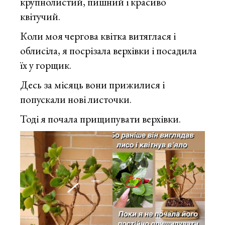
крупнолистий, пишний і красиво
квітучий.
Коли моя чергова квітка витяглася і
облисіла, я посрізала верхівки і посадила
їх у горщик.
Десь за місяць вони прижилися і
попускали нові листочки.
Тоді я почала прищипувати верхівки.