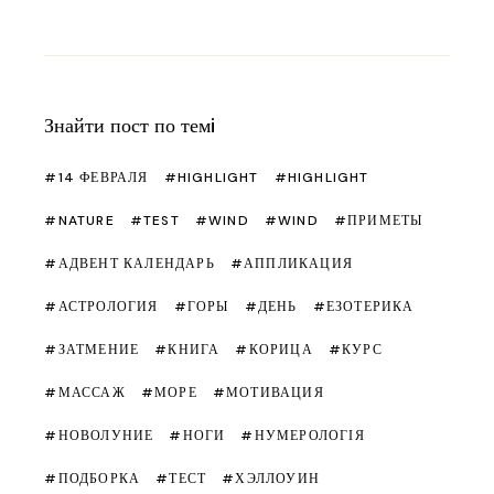
Знайти пост по темi
14 ФЕВРАЛЯ
HIGHLIGHT
HIGHLIGHT
NATURE
TEST
WIND
WIND
ПРИМЕТЫ
АДВЕНТ КАЛЕНДАРЬ
АППЛИКАЦИЯ
АСТРОЛОГИЯ
ГОРЫ
ДЕНЬ
ЕЗОТЕРИКА
ЗАТМЕНИЕ
КНИГА
КОРИЦА
КУРС
МАССАЖ
МОРЕ
МОТИВАЦИЯ
НОВОЛУНИЕ
НОГИ
НУМЕРОЛОГІЯ
ПОДБОРКА
ТЕСТ
ХЭЛЛОУИН