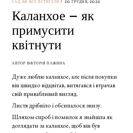
САД
ЯК ВСЕ ВСТИГАТИ
20 ГРУДНЯ, 2023
,
Каланхое – як
примусити
квітнути
АВТОР ВIКТОРIЯ ПАЖИНА
Дуже люблю каланхое, але після покупки
він швидко відцвітав, витягався і втрачав
свій привабливий вигляд.
Листя дрібніло і обсипалося знизу.
Шляхом спроб і помилок я знайшла як
доглядати за каланхое, щоб він був