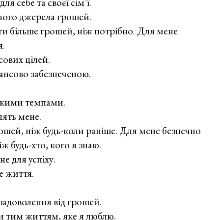
я себе та своєї сім’ї.
ного джерела грошей.
и більше грошей, ніж потрібно. Для мене
.
сових цілей.
ансово забезпеченою.
дкими темпами.
лять мене.
рошей, ніж будь-коли раніше. Для мене безпечно
ж будь-хто, кого я знаю.
не для успіху.
е життя.
задоволення від грошей.
и тим життям, яке я люблю.