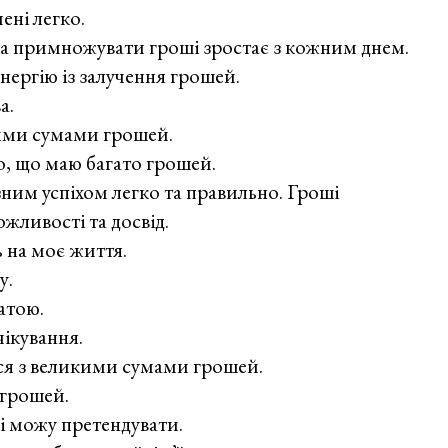
ені легко.
та примножувати гроші зростає з кожним днем.
нергію із залучення грошей.
а.
ими сумами грошей.
о, що маю багато грошей.
ним успіхом легко та правильно. Гроші
ливості та досвід.
 на моє життя.
у.
атою.
чікування.
я з великими сумами грошей.
 грошей.
кі можу претендувати.