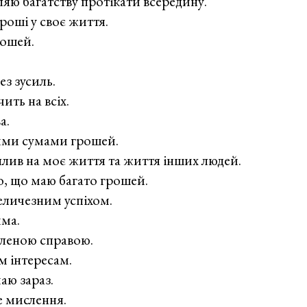
оляю багатству протікати всередину.
роші у своє життя.
рошей.
ез зусиль.
ить на всіх.
а.
ими сумами грошей.
лив на моє життя та життя інших людей.
о, що маю багато грошей.
еличезним успіхом.
има.
бленою справою.
м інтересам.
маю зараз.
е мислення.