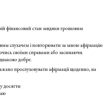
Угорщина
ій фінансовий стан завдяки грошовим
ним слухачем і повторювати за мною афірмацію
ючись своїми справами або засинаючи.
днаково добре.
бажано прослуховувати афірмації щоденно, на
чу досягти
жаю