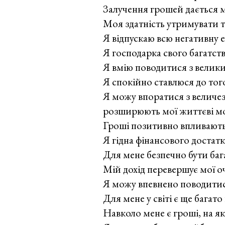
Залучення грошей дається м
Моя здатність утримувати 
Я відпускаю всю негативну е
Я господарка свого багатств
Я вмію поводитися з велик
Я спокійно ставлюся до тог
Я можу впоратися з величез
розширюють мої життєві мож
Гроші позитивно впливають
Я гідна фінансового достатк
Для мене безпечно бути баг
Мій дохід перевершує мої о
Я можу впевнено поводитис
Для мене у світі є ще багато
Навколо мене є гроші, на я