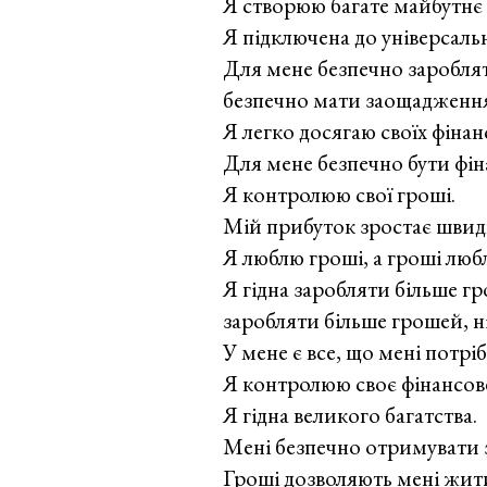
Я створюю багате майбутнє дл
Я підключена до універсаль
Для мене безпечно зароблят
безпечно мати заощадження
Я легко досягаю своїх фінан
Для мене безпечно бути фін
Я контролюю свої гроші.
Мій прибуток зростає шви
Я люблю гроші, а гроші люб
Я гідна заробляти більше г
заробляти більше грошей, ні
У мене є все, що мені потріб
Я контролюю своє фінансов
Я гідна великого багатства.
Мені безпечно отримувати 
Гроші дозволяють мені жит