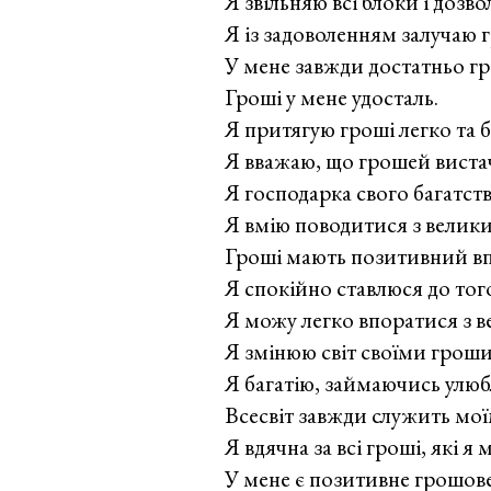
Я звільняю всі блоки і дозв
Я із задоволенням залучаю г
У мене завжди достатньо г
Гроші у мене удосталь.
Я притягую гроші легко та б
Я вважаю, що грошей вистач
Я господарка свого багатств
Я вмію поводитися з велик
Гроші мають позитивний вп
Я спокійно ставлюся до тог
Я можу легко впоратися з в
Я змінюю світ своїми грош
Я багатію, займаючись улю
Всесвіт завжди служить мої
Я вдячна за всі гроші, які я 
У мене є позитивне грошов