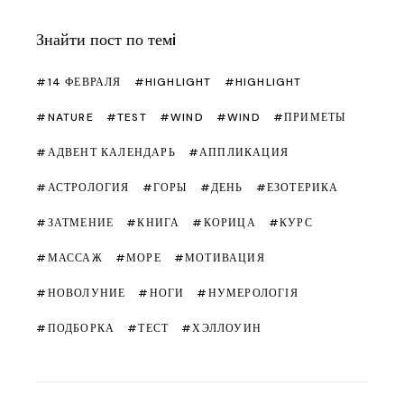
Знайти пост по темi
14 ФЕВРАЛЯ
HIGHLIGHT
HIGHLIGHT
NATURE
TEST
WIND
WIND
ПРИМЕТЫ
АДВЕНТ КАЛЕНДАРЬ
АППЛИКАЦИЯ
АСТРОЛОГИЯ
ГОРЫ
ДЕНЬ
ЕЗОТЕРИКА
ЗАТМЕНИЕ
КНИГА
КОРИЦА
КУРС
МАССАЖ
МОРЕ
МОТИВАЦИЯ
НОВОЛУНИЕ
НОГИ
НУМЕРОЛОГІЯ
ПОДБОРКА
ТЕСТ
ХЭЛЛОУИН