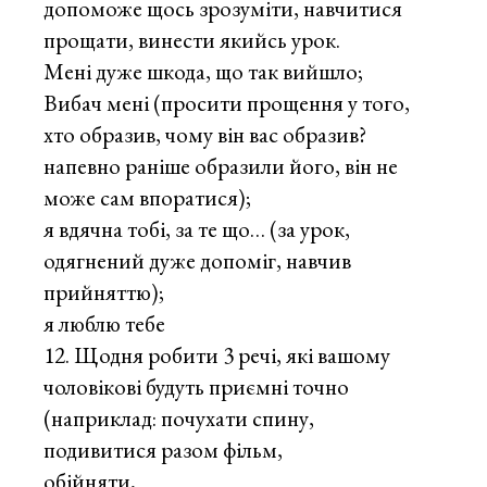
допоможе щось зрозуміти, навчитися
прощати, винести якийсь урок.
Мені дуже шкода, що так вийшло;
Вибач мені (просити прощення у того,
хто образив, чому він вас образив?
напевно раніше образили його, він не
може сам впоратися);
я вдячна тобі, за те що… (за урок,
одягнений дуже допоміг, навчив
прийняттю);
я люблю тебе
Щодня робити 3 речі, які вашому
чоловікові будуть приємні точно
(наприклад: почухати спину,
подивитися разом фільм,
обійняти,