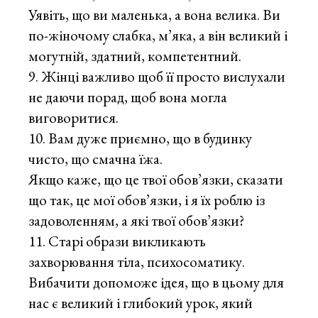
Уявіть, що ви маленька, а вона велика. Ви
по-жіночому слабка, м’яка, а він великий і
могутній, здатний, компетентний.
Жінці важливо щоб її просто вислухали
не даючи порад, щоб вона могла
виговоритися.
Вам дуже приємно, що в будинку
чисто, що смачна їжа.
Якщо каже, що це твої обов’язки, сказати
що так, це мої обов’язки, і я їх роблю із
задоволенням, а які твої обов’язки?
Старі образи викликають
захворювання тіла, психосоматику.
Вибачити допоможе ідея, що в цьому для
нас є великий і глибокий урок, який