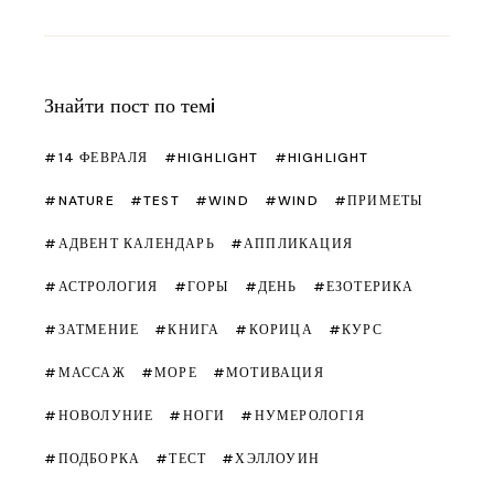
Знайти пост по темi
14 ФЕВРАЛЯ
HIGHLIGHT
HIGHLIGHT
NATURE
TEST
WIND
WIND
ПРИМЕТЫ
АДВЕНТ КАЛЕНДАРЬ
АППЛИКАЦИЯ
АСТРОЛОГИЯ
ГОРЫ
ДЕНЬ
ЕЗОТЕРИКА
ЗАТМЕНИЕ
КНИГА
КОРИЦА
КУРС
МАССАЖ
МОРЕ
МОТИВАЦИЯ
НОВОЛУНИЕ
НОГИ
НУМЕРОЛОГІЯ
ПОДБОРКА
ТЕСТ
ХЭЛЛОУИН