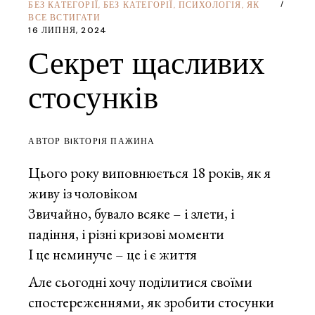
БЕЗ КАТЕГОРІЇ
БЕЗ КАТЕГОРІЇ
ПСИХОЛОГІЯ
ЯК
,
,
,
ВСЕ ВСТИГАТИ
16 ЛИПНЯ, 2024
Секрет щасливих
стосунків
АВТОР ВIКТОРIЯ ПАЖИНА
Цього року виповнюється 18 років, як я
живу із чоловіком
Звичайно, бувало всяке – і злети, і
падіння, і різні кризові моменти
І це неминуче – це і є життя
Але сьогодні хочу поділитися своїми
спостереженнями, як зробити стосунки